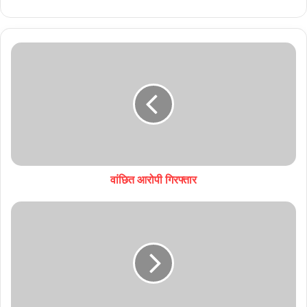
वांछित आरोपी गिरफ्तार