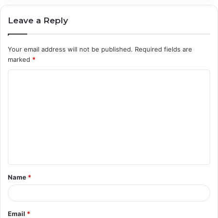
Leave a Reply
Your email address will not be published.
Required fields are
marked
*
C
o
m
m
e
n
t
Name
*
*
Email
*