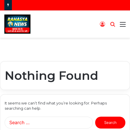
Log
Searc
M
In
for
Nothing Found
It seems we can’t find what you’re looking for. Perhaps
searching can help.
Search
for: