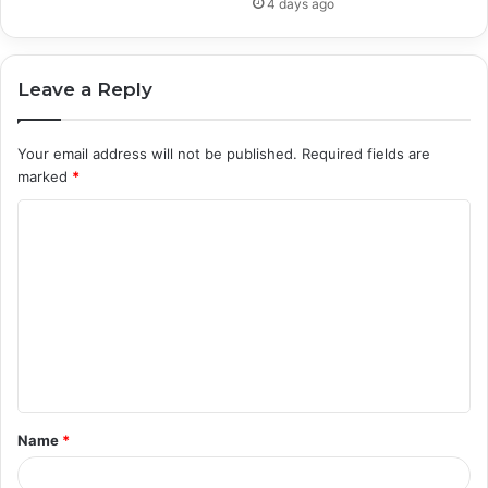
4 days ago
Leave a Reply
Your email address will not be published.
Required fields are
marked
*
C
o
m
m
e
n
t
Name
*
*