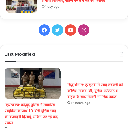
आरोपी गिरफ्तार, सोलर पैनल व बैटरियां बरामद
1 day ago
Facebook
Twitter
YouTube
Instagram
Last Modified
सिद्धार्थनगर: एसएसबी ने खाद तस्करी की
कोशिश नाकाम की, यूरिया-फॉस्फेट व
बाइक के साथ नेपाली नागरिक पकड़ा
12 hours ago
महराजगंज: कोल्हुई पुलिस ने लावारिस
साइकिल के साथ 10 बोरी यूरिया खाद
की बरामदगी दिखाई, लेकिन उठ रहे कई
सवाल