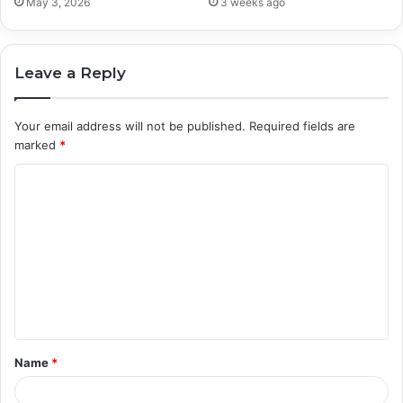
May 3, 2026
3 weeks ago
Leave a Reply
Your email address will not be published.
Required fields are
marked
*
C
o
m
m
e
n
t
Name
*
*