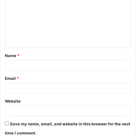
o
m
m
e
n
t
Name
*
*
Email
*
Website
Save my name, email, and website in this browser for the next
time I comment.