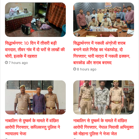
सिद्धार्थनगर: 10 दिन में तीसरी बड़ी
सिद्धार्थनगर में नकली अंग्रेजी शराब
वारदात, तीवर गांव में दो घरों से लाखों की
बनाने वाले गिरोह का भंडाफोड़, दो
चोरी, इलाके में दहशत
गिरफ्तार; भारी मात्रा में नकली ढक्कन,
बारकोड और शराब बरामद
7 hours ago
8 hours ago
नाबालिग से दुष्कर्म के मामले में वांछित
नाबालिग से दुष्कर्म के मामले में वांछित
आरोपी गिरफ्तार, कपिलवस्तु पुलिस ने
आरोपी गिरफ्तार, नेपाल निवासी अभियुक्त
न्यायालय भेजा
को मोहाना पुलिस ने भेजा जेल