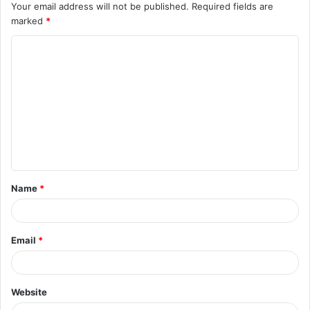
Your email address will not be published.
Required fields are
marked
*
C
o
m
m
e
n
t
Name
*
*
Email
*
Website