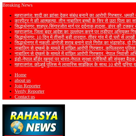
Breaking News
महराजगंज: शादी का झांसा देकर संबंध बनाने का आरोपी गिरफ्तार, धमकी 
कारपेंटर ने की आत्महत्या, तीन नाबालिग बच्चों के सिर से उठा पिता का स
सिद्धार्थनगर: शाहपुर-सिंगारजोत मार्ग पर दर्दनाक हादसा, डंपर की टक्क
महराजगंज: जिला बदर आदेश का उल्लंघन करने पर तड़ीपार अभियुक्त गिर
सिद्धार्थनगर: 10 दिन में तीसरी बड़ी वारदात, तीवर गांव में दो घरों से लाख
सिद्धार्थनगर में नकली अंग्रेजी शराब बनाने वाले गिरोह का भंडाफोड़, दो
नाबालिग से दुष्कर्म के मामले में वांछित आरोपी गिरफ्तार, कपिलवस्तु पुलिस
नाबालिग से दुष्कर्म के मामले में वांछित आरोपी गिरफ्तार, नेपाल निवासी अ
इंडो-नेपाल बॉर्डर खुनुवां पर भारत-नेपाल सुरक्षा एजेंसियों की संयुक्त ब
महराजगंज: कोल्हुई पुलिस ने लावारिस साइकिल के साथ 10 बोरी यूरिया
Home
about us
Join Reporter
Verify Reporter
Contact us