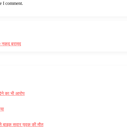
me I comment.
00 नकद बरामद
देने का भी आरोप
ाया
र से बाइक सवार युवक की मौत