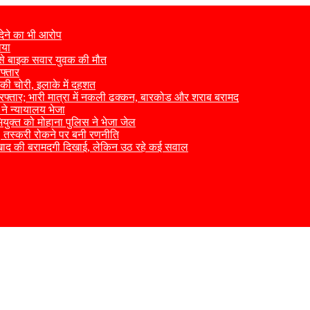
देने का भी आरोप
ाया
र से बाइक सवार युवक की मौत
फ्तार
ों की चोरी, इलाके में दहशत
 गिरफ्तार; भारी मात्रा में नकली ढक्कन, बारकोड और शराब बरामद
 ने न्यायालय भेजा
भियुक्त को मोहाना पुलिस ने भेजा जेल
ैठक, तस्करी रोकने पर बनी रणनीति
 खाद की बरामदगी दिखाई, लेकिन उठ रहे कई सवाल