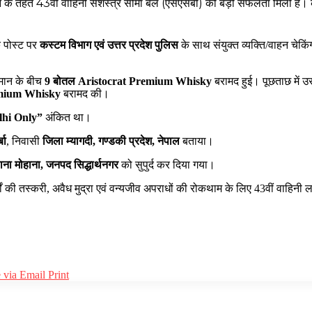
 के तहत 43वीं वाहिनी सशस्त्र सीमा बल (एसएसबी) को बड़ी सफलता मिली है। क
 पोस्ट पर
कस्टम विभाग एवं उत्तर प्रदेश पुलिस
के साथ संयुक्त व्यक्ति/वाहन चेक
सामान के बीच
9 बोतल Aristocrat Premium Whisky
बरामद हुई। पूछताछ में उ
emium Whisky
बरामद की।
lhi Only”
अंकित था।
बा
, निवासी
जिला म्यागदी, गण्डकी प्रदेश, नेपाल
बताया।
ना मोहाना, जनपद सिद्धार्थनगर
को सुपुर्द कर दिया गया।
 की तस्करी, अवैध मुद्रा एवं वन्यजीव अपराधों की रोकथाम के लिए 43वीं वाहिनी 
 via Email
Print