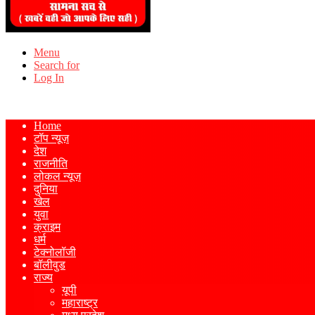
Menu
Search for
Log In
Home
टॉप न्यूज़
देश
राजनीति
लोकल न्यूज़
दुनिया
खेल
युवा
क्राइम
धर्म
टेक्नोलॉजी
बॉलीवुड
राज्य
यूपी
महाराष्ट्र