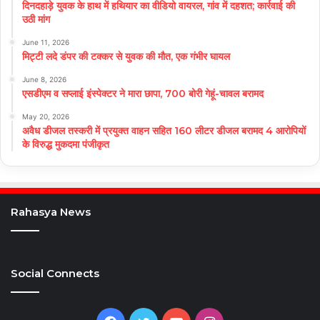
दिनदहाड़े युवक के हाथ में हथियार का वीडियो वायरल, गांव में दहशत; कार्रवाई की
उठी मांग
June 11, 2026
मिट्टी लदे डंपर की टक्कर से युवक की मौत, एक गंभीर घायल
June 8, 2026
एसडीएम व सप्लाई इंस्पेक्टर ने मारा छापा, 700 बोरी गेहूं-चावल बरामद
May 20, 2026
अवैध डीजल तस्करी में प्रयुक्त वाहन सहित 160 लीटर डीजल बरामद 4 आरोपियों
के विरुद्ध मुकदमा पंजीकृत
Rahasya News
Social Connects