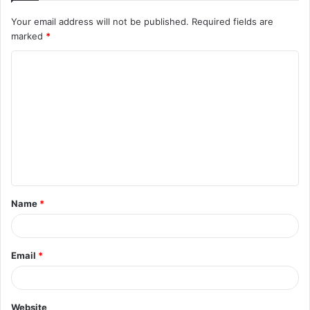
Your email address will not be published.
Required fields are
marked
*
C
o
m
m
e
n
t
Name
*
*
Email
*
Website