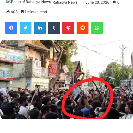
Rahasya News
June 28, 2026
0
408
1 minute read
Facebook
Twitter
LinkedIn
Tumblr
Pinterest
Reddit
WhatsApp