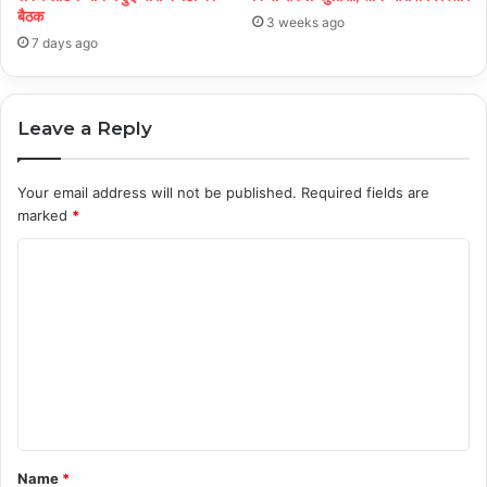
बैठक
3 weeks ago
7 days ago
Leave a Reply
Your email address will not be published.
Required fields are
marked
*
C
o
m
m
e
n
t
Name
*
*